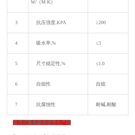
W/（M·K）
3
抗压强度,KPA
≥200
4
吸水率,%
≤3
5
尺寸稳定性,%
≤1.0
6
自熄性
自熄
7
抗腐蚀性
耐碱,耐酸
直埋式聚氨酯保温管生产商