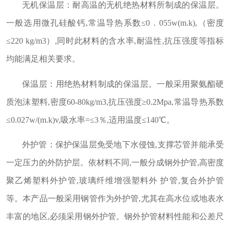
无机保温层：耐高温的无机绝热材料所制成的保温层。
一般选用微孔硅酸钙,常温导热系数≤0．055w(m.k),（密度
≤220 kg/m3）,同时此材料的含水率,耐温性,抗压强度等指标
均能满足相关要求。
保温层：用绝热材料制成的保温层。一般采用聚氨酯硬
质泡沫塑料,密度60-80kg/m3,抗压强度≥0.2Mpa,常温导热系数
≤0.027w/(m.k)v,吸水率=≤3％,适用温度≤140℃。
外护管：保护保温层免受地下水侵蚀,支撑芯管并能承受
一定压力的外防护层。依材料不同,一般分成钢外护管,高密度
聚乙烯塑料外护管,玻璃纤维增强塑料外 护管,复合外护管
等。本产品一般采用钢管作为外护管,尤其在高水位或地表水
丰富的地区,必须采用钢外护管。钢外护管材料性能和公差尺