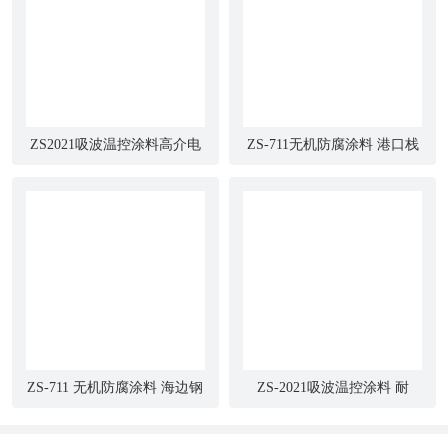
ZS2021吸波温控涂料高介电
ZS-711无机防腐涂料 港口栈
损耗结构 高温设备外泄电磁
桥钢架抗氯离子渗透防锈防
热能
护层
ZS-711 无机防腐涂料 海边钢
ZS-2021吸波温控涂料 耐
结构耐盐雾长效重防腐防护
1500℃，节能高温红外隐身
漆