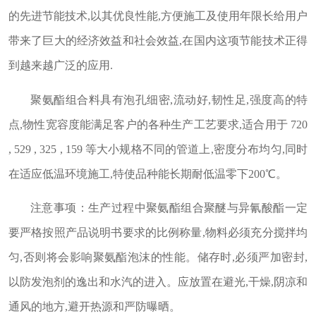
的先进节能技术,以其优良性能,方便施工及使用年限长给用户
带来了巨大的经济效益和社会效益,在国内这项节能技术正得
到越来越广泛的应用.
聚氨酯组合料具有泡孔细密,流动好,韧性足,强度高的特
点,物性宽容度能满足客户的各种生产工艺要求,适合用于 720
, 529 , 325 , 159 等大小规格不同的管道上,密度分布均匀,同时
在适应低温环境施工,特使品种能长期耐低温零下200℃。
注意事项：生产过程中聚氨酯组合聚醚与异氰酸酯一定
要严格按照产品说明书要求的比例称量,物料必须充分搅拌均
匀,否则将会影响聚氨酯泡沫的性能。储存时,必须严加密封,
以防发泡剂的逸出和水汽的进入。应放置在避光,干燥,阴凉和
通风的地方,避开热源和严防曝晒。