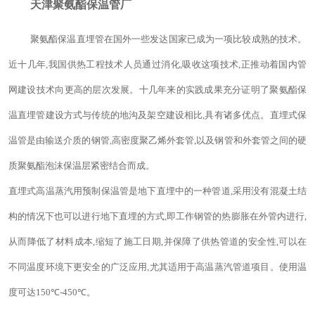
天津聚氨酯保温管厂
聚氨酯保温直埋管在国外一些发达国家已成为一项比较成熟的技术。
近十几年,我国供热工程技术人员通过消化,吸收这项技术,正推动着国内管
网建设技术向更高的层次发展。十几年来的实践成果充分证明了聚氨酯保
温直埋管建设方式与传统的地沟及架空建设相比,具有诸多优点。直埋式保
温管是由输送介质的钢管,高密度聚乙烯外套管,以及钢管和外套管之间的硬
质聚氨酯泡沫保温层紧密结合而成。
直埋式高温蒸汽用预制保温管是地下直埋中的一种管道,采用没有混凝土结
构的情况下也可以进行地下直埋的方式,即工作钢管的热膨胀在外管内进行,
从而降低了材料成本,缩短了施工日期,并保障了供热管道的安全性,可以在
不同温度环境下更安全的广泛应用,尤其适用于高温蒸汽管道项目。使用温
度可达
150
℃
-450
℃。