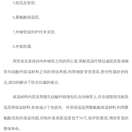
5
,铝箔反射层。
6
,聚氨酯保温层。
7
,外钢管或外护
PE
夹克管。
8
,外套防腐。
用管道支座保持内外钢管之间的同心度,用耐高温纤维毡减阻层形成钢
管与硅酸钙保温材料之间的滑动界面,利用钢套管强度高,密封性能好的特
点,成功的解决了防水抗漏的难点。
保温材料内层采用微孔硅酸钙错缝包扎在内钢管上,并在缝隙填充耐高
温高弹保温材料,有效减少了热损失。外层保温选用聚氨酯保温材料,利用聚
氨酯优良的保温性能,控制外套表面温度低于
50
℃,保护防腐层,增加管道的
整体寿命。