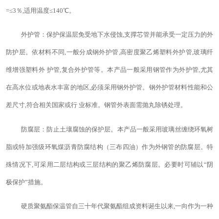
=≤3％,适用温度≤140℃。
外护管：保护保温层免受地下水侵蚀,支撑芯管并能承受一定压力的外
防护层。依材料不同,一般分成钢外护管,高密度聚乙烯塑料外护管,玻璃纤
维增强塑料外 护管,复合外护管等。本产品一般采用钢管作为外护管,尤其
在高水位或地表水丰富的地区,必须采用钢外护管。钢外护管材料性能和公
差尺寸,符合相关国家或行 业标准。钢管外表面需抛丸除锈处理。
防腐层：防止土壤腐蚀的保护层。本产品一般采用玻璃丝缠绕环氧树
脂或特加强级环氧煤沥青防腐结构（三布四油）作为外钢管的防腐层。特
殊情况下,可采用二层结构或三层结构的聚乙烯防腐层。必要时可辅以“阴
极保护”措施。
硬质聚氨酯保温管自三十年代聚氨酯组成资料诞生以来,一向作为一种