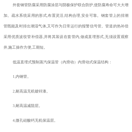
外套钢管防腐采用防腐涂层与阴极保护联合防护,使防腐寿命可大大增
加。疏水系统采用的形式,布置灵活,结构合理,安全可靠。钢套管上的排潮
管既能及时排出潮湿气体,又可作为日常运行的报警信号管。管道的热补偿
采用优质波纹管补偿器,并将其装设在套管内,做成直埋形式,无须设置观察
井,施工操作方便,工期短。
低温直埋式预制蒸汽保温管（内滑动）内滑动式保温结构：
1
,内钢管。
2
,耐高温无机镀锌漆。
3
,耐高温减阻层。
4
,微孔硅酸钙无机保温层。