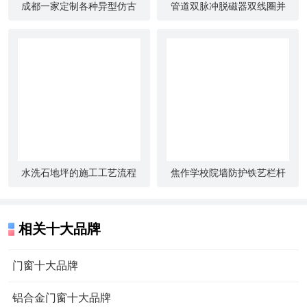
成都一家定制各种异型仿古
管道双脉冲脱磁器双线圈并
木门 实木窗花 火锅店隔断屏
联设计电流大功率脱磁更彻
风厂
底华唐
水洗石地坪的施工工艺流程
焦作学校院墙防护铁艺栏杆
与质量控制要点
厂区户外围墙栅栏 锌钢护栏
生产厂家
相关十大品牌
门窗十大品牌
铝合金门窗十大品牌