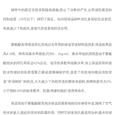
钢管中的固定支座采取隔热措施,防止了冷桥的产生,从而使防腐层的
控制温度（
50
℃以下）得到了保证。
在内层保温材料包扎多层铝箔反射层,
有效减少了热损失,使蒸汽管道更加经济合理。
聚氨酯直埋保温管比其他过去常用的保温管道材料低得多,保温效果提
高
4~9
倍。再有其吸水率很低,约为
0
．
2kg/m2
。吸水率低的原因是由于聚氨
酯泡沫的闭孔率高达
92%
左右。低导热系数和低吸水率,加上保温层和外面
防水性能好的高密度聚乙烯或玻璃钢保护壳,改变了传统地沟敷设供热管
道
“
穿湿棉袄
”
的状况,大大减少了供热管道的整体热损耗,热网热损失为
2%
,
小于国际
10%
的标准要求。防腐,绝缘性能好,使用寿命长。
保温管由于聚氨酯硬质泡沫保温层紧密地粘结在钢管外皮,隔绝了空气
和水的渗入,能起到良好的防腐作用。同时它的发泡孔都是闭合的,吸水性很