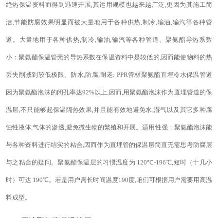
绝热保温资料而得到迅速开展,其运用规模也越来越广泛,更因为其施工简
洁,节能防腐效果明显而被大量地用于各种供热,制冷,输油,输汽等各种管
道。大量地用于各种供热,制冷,输油,输汽等各种管道。聚氨酯导热系数
小：聚氨酯保温管壳的导热系数在保温资料中是较低的,因而能使物料的热
丢失削减到较低极限。防水,防腐,耐老
: PPR
管材聚氨酯直埋冷水保温管道
因为聚氨酯泡沫的闭孔率达
92%
以上
,
因而
,
用聚氨酯泡沫作为直埋管道的保
温层
,
不只能够起保温隔热效果,并且能有效地避免水,湿气以及其它多种腐
蚀性液体,气体的渗透,避免微生物的繁殖和开展。适用性强：聚氨酯泡沫能
与各种资料进行结实的粘合,因而作为直埋管的保温层简直无需思考防腐层
与之粘合的疑问。聚氨酯保温层的习惯温度为
120
℃
-196
℃,短时（十几小
时）可达
190
℃。若是用户需长时间温度
190
度,咱们可根据用户需要用高温
料成型。