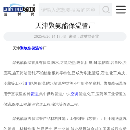
天津聚氨酯保温管厂
2025/6/26 14:17:43
来源：建材网企业
天津
聚氨酯
保温管
厂
聚氨酯保温管具有保温,防水,防腐,绝热,隔音,阻燃,耐寒,防腐,容量轻,强
度高,施工简洁便利,不怕植物根刺等特色,已成为修建,运送,石油,化工,电力,
冷藏等工业部
门
绝热保温,防水堵漏,密封等不行短少的资料。聚氨酯保温管
用于室表里各种
管道
,集中供热管道,中央
空调
管道,化工,医药等工业管道的
保温,保冷工程,输油管道工程,输汽等管道工程。
聚氨酯蒸汽保温管产品材料性能：工作钢管（芯管）：用于输送蒸汽
的管道。材料性能,外径尺寸,尺寸公差,较小壁厚符合相关国家或行业标