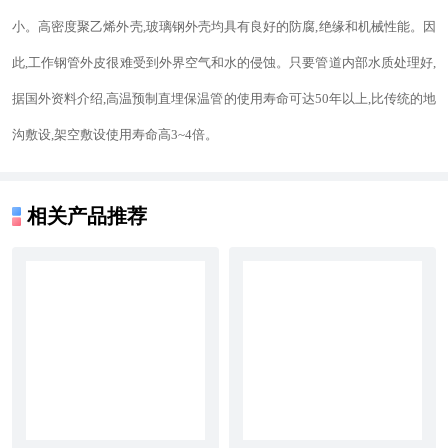
小。高密度聚乙烯外壳,玻璃钢外壳均具有良好的防腐,绝缘和机械性能。因
此,工作钢管外皮很难受到外界空气和水的侵蚀。只要管道内部水质处理好,
据国外资料介绍,高温预制直埋保温管的使用寿命可达
50
年以上,比传统的地
沟敷设,架空敷设使用寿命高
3~4
倍。
相关产品推荐