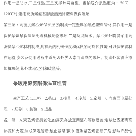
作用一是防水,二是保温,三是支撑热网自重。当输送介质温度为：-50℃—
120℃
时,选用硬质聚氨基脲酸酯泡沫塑料做保温层
第三层：高密度聚乙烯保护层
预制成一定壁厚的黑色
塑料管材,其作用一是
保护聚氨酯保温层免遭机械硬物破坏,二是防腐防水。聚乙烯外套管采用高
密度聚乙烯材料制成,具有高的机械强度和优良的耐腐蚀性能,可以保护管材
在运输,安装及使用过程中避免因外界因素而造成的破坏。制造外套管应添
加抗氧剂,紫外线稳定剂和碳黑等。
采暖用聚氨酯保温直埋管
生产工艺 1,上料 2,挤出 3,模具 4,冷却 5,牵引 6,内表面电晕处
理 7,切割 8,检验 9,成品
说 明
A.聚乙烯管易老化,如露天存放宜用篷布等物遮盖,堆放处应远离高
热源和火源,制成保温管后,禁止暴晒,骤冷,否则聚乙烯管易开裂,影响产品性