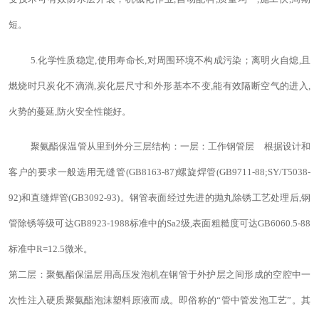
短。
5.化学性质稳定,使用寿命长,对周围环境不构成污染；离明火自熄,且
燃烧时只炭化不滴淌,炭化层尺寸和外形基本不变,能有效隔断空气的进入,
火势的蔓延,防火安全性能好。
聚氨酯保温管从里到外分三层结构：
一层：工作钢管层 根据设计和
客户的要求一般选用无缝管
(GB8163-87)螺旋焊管(GB9711-88;SY/T5038-
92)和直缝焊管(GB3092-93)。钢管表面经过先进的抛丸除锈工艺处理后,钢
管除锈等级可达GB8923-1988标准中的Sa2级,表面粗糙度可达GB6060.5-88
标准中R=12.5微米。
第二层：聚氨酯保温层用高压发泡机在钢管于外护层之间形成的空腔中一
次性注入硬质聚氨酯泡沫塑料原液而成。即俗称的
“管中管发泡工艺”。其