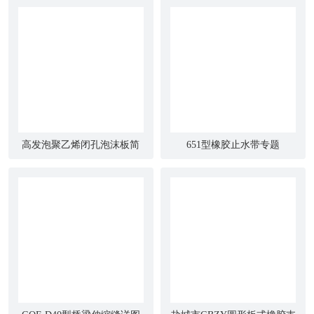
高发泡聚乙烯闭孔泡沫板简
651型橡胶止水带专题
介