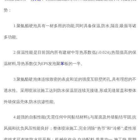
势：
1.聚氨酯硬泡具有一材多用的功能,同时具备保温,防水,隔音,吸振等诸
多功能。
2.保温性能是目前国内所有建材中导热系数低(≤0.024),热阻值高的保
温材料,导热系数仅为EPS发泡聚
苯
板的一半。
3.聚氨酯硬泡体连续致密的表皮和近的强度互联壁闭孔,具有理想的不
透水性。采用喷涂法施工达到防水保温层连续无接缝,形成无缝屋盖和整体
外墙保温壳体,防水抗渗性能。
4.超强的自黏性能(无需任何中间黏结材料),与屋面及外墙黏结牢固,抗
风揭和抗负风压性能良好；整体喷涂施工,完全消除“热节"和“冷桥";柔性渐
变技术可有效防水层开裂；机械化作业,自动配料,质量均一,施工快,周期