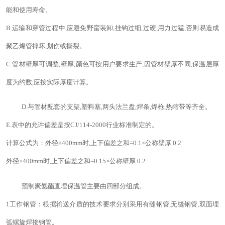
能和使用寿命。
B.运输和穿管过程中,应避免野蛮装卸,挂钩过细,过硬,用力过猛,否则易造成
聚乙烯管摔坏,划伤或撕裂。
C.管材壁厚可调整,壁厚,颜色可按用户要求生产,因管材壁厚不同,保温层厚
度为约数,应按实际厚度计算。
D.与管材配套的支架,塑料塞,两头法兰盘,焊条,焊枪,热缩带等齐全。
E.表中的允许偏差是按CJ/114-2000行业标准制定的。
计算公式为：外径
≤400mm时,上下偏差之和=0.1×公称壁厚 0.2
外径
≥400mm时,上下偏差之和=0.15×公称壁厚 0.2
预制聚氨酯直埋保温管主要由四部分组成。
1工作钢管：根据输送介质的技术要求分别采用有缝钢管,无缝钢管,双面埋
弧螺旋焊接钢管。