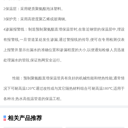
2保温层：采用硬质聚氨酯泡沫塑料。
3保护壳：采用高密度聚乙烯或玻璃钢。
4渗漏报警线：制造预制聚氨酯直埋保温管时,在靠近钢管的保温层中,埋设
有报警线,一旦管道某处发生渗漏,通过警报线的传导,便可在专用检测仪表
上报警并显示出漏水的准确位置和渗漏程度的大小,以便通知检修人员迅速
处理漏水的管段,保证热网安全运行。
性能：
预制
聚氨酯直埋保温管具有良好的机械性能和绝热性能,通常情
况下可耐高温
120℃
通过改性或与其它隔热材料组合可耐高温
180℃
,适用于
各种冷,热水高低温管道的保温工程。
相关产品推荐