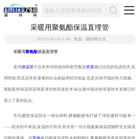
采暖用聚氨酯保温直埋管
2025/6/26 14:21:45
来源：建材网企业
采暖用
聚氨酯
保温直埋管
直埋
保温管
不仅具有传统地沟和架空敷设
管道
难以比拟的先进技术,实
用性能,而且还具有显著的社会效益和经济效益,也是供热节能的有力措施。
预制直埋保温管采用直埋供热管道技术,标志着中国供热管道技术发展已经
进入了新的起点。
作为建筑保温防水一体化材料,聚氨酯硬泡打破了传统建材功能单一
——防水的不保温,保温的不防水,防水层一旦出现渗漏保温层随即失去保温
功能的通病。与
其他
单功能保温或防水材料相比,聚氨酯硬泡具有明显的优