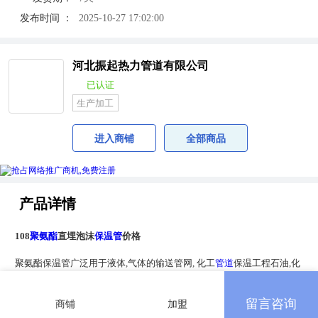
发布时间 ：
2025-10-27 17:02:00
河北振起热力管道有限公司
已认证
生产加工
进入商铺
全部商品
产品详情
108
聚氨酯
直埋泡沫
保温管
价格
聚氨酯保温管广泛用于液体,气体的输送管网, 化工
管道
保温工程石油,化
工,集中供热热网,中央
空调
通风管道,市政工程等。高温预制直埋保温管
留言咨询
商铺
加盟
是一种保温性能好,加安全可靠,工程造价低的直埋预制保温管。有效的